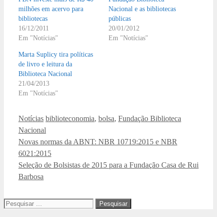
milhões em acervo para
Nacional e as bibliotecas
bibliotecas
públicas
16/12/2011
20/01/2012
Em "Notícias"
Em "Notícias"
Marta Suplicy tira políticas
de livro e leitura da
Biblioteca Nacional
21/04/2013
Em "Notícias"
Categorias
Tags
Notícias
biblioteconomia
,
bolsa
,
Fundação Biblioteca
Nacional
Novas normas da ABNT: NBR 10719:2015 e NBR
6021:2015
Seleção de Bolsistas de 2015 para a Fundação Casa de Rui
Barbosa
Pesquisar
por: