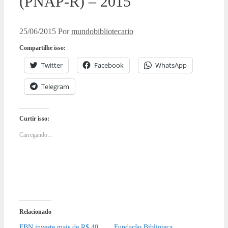
(PNAP-R) – 2015
25/06/2015
Por
mundobibliotecario
Compartilhe isso:
Twitter
Facebook
WhatsApp
Telegram
Curtir isso:
Carregando...
Relacionado
FBN investe mais de R$ 40
Fundação Biblioteca