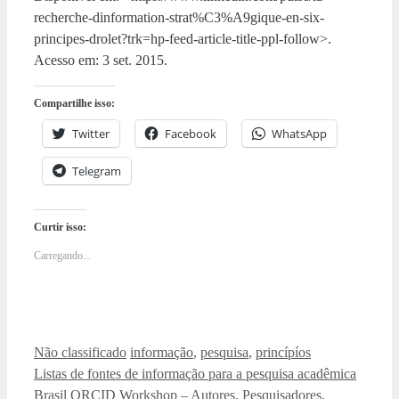
recherche-dinformation-strat%C3%A9gique-en-six-
principes-drolet?trk=hp-feed-article-title-ppl-follow>.
Acesso em: 3 set. 2015.
Compartilhe isso:
Twitter
Facebook
WhatsApp
Telegram
Curtir isso:
Carregando...
Categorias
Tags
Não classificado
informação
,
pesquisa
,
princípíos
Listas de fontes de informação para a pesquisa acadêmica
Brasil ORCID Workshop – Autores, Pesquisadores,