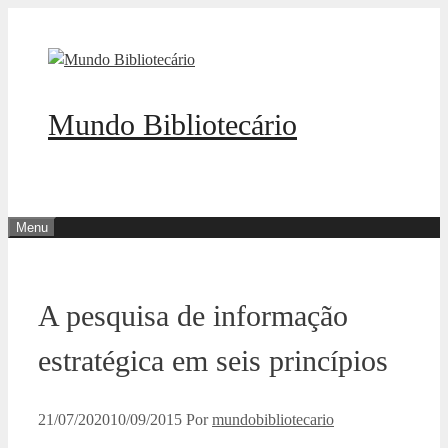
Pular
para
o
conteúdo
Mundo Bibliotecário
Menu
A pesquisa de informação
estratégica em seis princípios
21/07/2020
10/09/2015
Por
mundobibliotecario