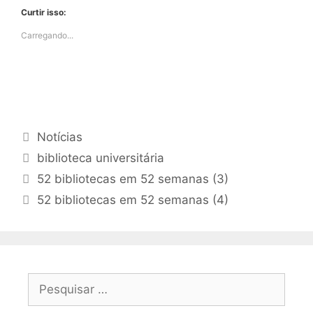
Curtir isso:
Carregando...
Categorias
Notícias
Tags
biblioteca universitária
52 bibliotecas em 52 semanas (3)
52 bibliotecas em 52 semanas (4)
Pesquisar
por: