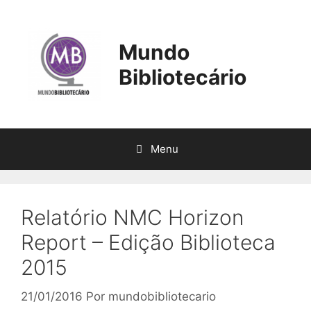
Pular
para
o
Mundo
conteúdo
Bibliotecário
Menu
Relatório NMC Horizon
Report – Edição Biblioteca
2015
21/01/2016
Por
mundobibliotecario