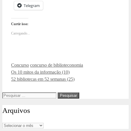
Telegram
Curtir isso:
Carregando...
Categorias
Tags
Concurso
concurso de biblioteconomia
Os 10 mitos da informação (10)
52 bibliotecas em 52 semanas (25)
Pesquisar
por:
Arquivos
Arquivos