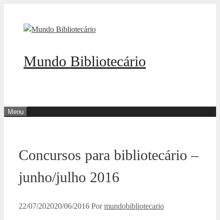
Pular
para
o
conteúdo
Mundo Bibliotecário
Menu
Concursos para bibliotecário –
junho/julho 2016
22/07/2020
20/06/2016
Por
mundobibliotecario