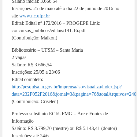
Salário inicial: 3.666,54
Inscrições: 25 de maio até o dia 22 de junho de 2016 no
site
www.nc.ufpr.br
Edital: Edital nº 172/2016 – PROGEPE Link:
concursos_publicos/editais/191-16.pdf
(Contribuição: Maikon)
Bibliotecário – UFSM – Santa Maria
2 vagas
Salário: R$ 3.666,54
Inscrições: 25/05 a 23/06
Edital completo:
http://pesquisa.in.gov.br/imprensa/jsp/visualiza/index.jsp?
data=232F052F2016&jornal=3&pagina=76&totalArquivos=240
(Contribuição: Criselen)
Professo substituto ECI/UFMG – Área: Fontes de
Informação
Salário: R$ 3.799,70 (mestre) ou R$ 5.143,41 (doutor)
Inscrições: até 24/6