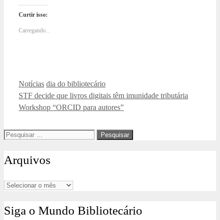
Curtir isso:
Carregando...
Categorias
Tags
Notícias
dia do bibliotecário
STF decide que livros digitais têm imunidade tributária
Workshop “ORCID para autores”
Pesquisar
por:
Arquivos
Arquivos
Siga o Mundo Bibliotecário