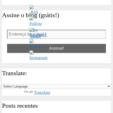
Assine o blog (grátis!)
Endereço
de
e-
mail
*
Translate:
Powered by
Translate
Posts recentes