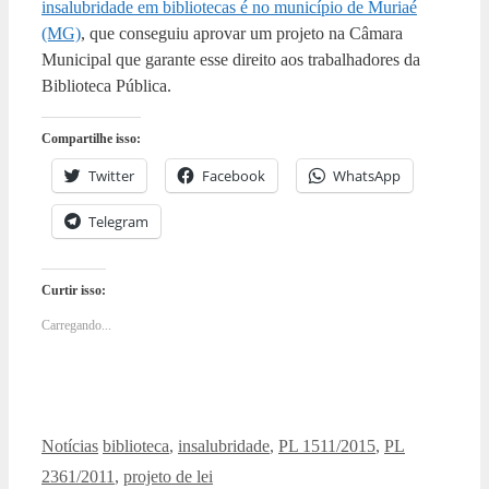
insalubridade em bibliotecas é no município de Muriaé
(MG)
, que conseguiu aprovar um projeto na Câmara
Municipal que garante esse direito aos trabalhadores da
Biblioteca Pública.
Compartilhe isso:
Twitter
Facebook
WhatsApp
Telegram
Curtir isso:
Carregando...
Categorias
Tags
Notícias
biblioteca
,
insalubridade
,
PL 1511/2015
,
PL
2361/2011
,
projeto de lei