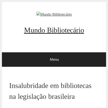
Pular
para
o
conteúdo
Mundo Bibliotecário
Menu
Insalubridade em bibliotecas
na legislação brasileira