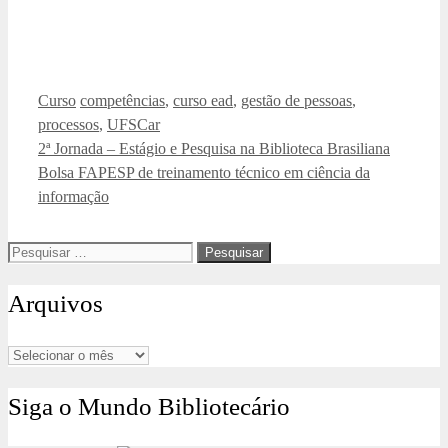
Categorias
Tags
Curso
competências
,
curso ead
,
gestão de pessoas
,
processos
,
UFSCar
2ª Jornada – Estágio e Pesquisa na Biblioteca Brasiliana
Bolsa FAPESP de treinamento técnico em ciência da
informação
Pesquisar
por:
Arquivos
Arquivos
Siga o Mundo Bibliotecário