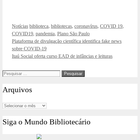
Categorias
Tags
Notícias
biblioteca
,
bibliotecas
,
coronavírus
,
COVID 19
,
COVID19
,
pandemia
,
Plano São Paulo
Plataforma de divulgação científica identifica fake news
sobre COVID-19
Itaú Social oferta curso EAD de infâncias e leituras
Pesquisar
por:
Arquivos
Arquivos
Siga o Mundo Bibliotecário