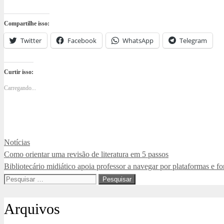
Compartilhe isso:
Twitter
Facebook
WhatsApp
Telegram
Curtir isso:
Carregando...
Categorias
Notícias
Como orientar uma revisão de literatura em 5 passos
Bibliotecário midiático apoia professor a navegar por plataformas e f
Pesquisar
por:
Arquivos