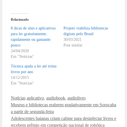
Relacionado
8 dicas de sites e aplicativos
Projeto viabiliza bibliotecas
para ler gratuitamente,
digitais pelo Brasil
rapidamente ou gastando
30/03/2021
pouco
Post similar
24/04/2020
Em "Notícias"
Técnica ajuda a ler até trinta
livros por ano
14/12/2015
Em "Notícias"
Categorias
Tags
Notícias
aplicativo
,
audiobook
,
audiolivro
Museus e bibliotecas reabrem gradativamente em Sorocaba
a partir de segunda-feira
Adolescentes baianas criam cabine para desinfectar livros e
recebem prêmio em competição nacional de robótica