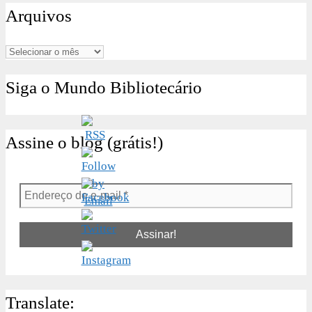
Arquivos
Arquivos
Siga o Mundo Bibliotecário
Assine o blog (grátis!)
Endereço
de
e-
mail
*
Translate: