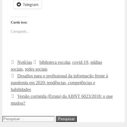
Telegram
Curtir isso:
Carregando...
Categorias
Tags
Notícias
biblioteca escolar
,
covid-19
,
mídias
sociais
,
redes sociais
Desafios para o profissional da informação frente à
pandemia em 2020: tendências, competências e
habilidades
Versão corrigida (Errata) da ABNT 6023/2018: o que
mudou?
Pesquisar
por: