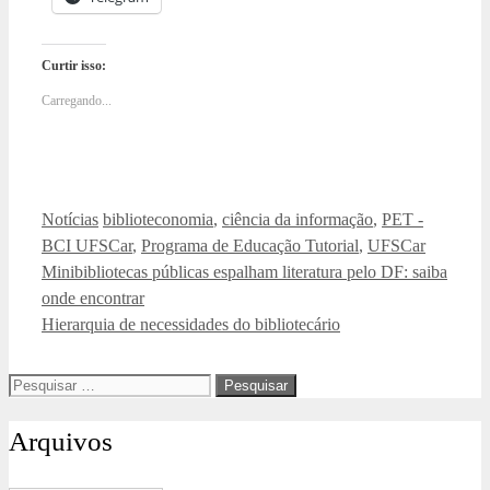
Curtir isso:
Carregando...
Categorias
Tags
Notícias
biblioteconomia
,
ciência da informação
,
PET -
BCI UFSCar
,
Programa de Educação Tutorial
,
UFSCar
Minibibliotecas públicas espalham literatura pelo DF: saiba
onde encontrar
Hierarquia de necessidades do bibliotecário
Pesquisar
por:
Arquivos