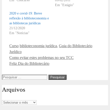
Em "Concurso"
09/02/2011
Em "Estágio"
2020 e covid-19: Breve
reflexão à biblioteconomia e
as bibliotecas jurídicas
21/12/2020
Em "Notícias"
Categorias
Tags
Curso
biblioteconomia jurídica
,
Guia do Bibliotecário
Jurídico
Como evitar estes problemas no seu TCC
Feliz Dia do Bibliotecário
Pesquisar
por:
Arquivos
Arquivos