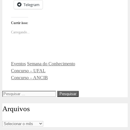
Telegram
Curtir isso:
Carregando...
Categorias
Tags
Eventos
Semana do Conhecimento
Concurso – UFAL
Concurso – ANCIB
Pesquisar
por:
Arquivos
Arquivos