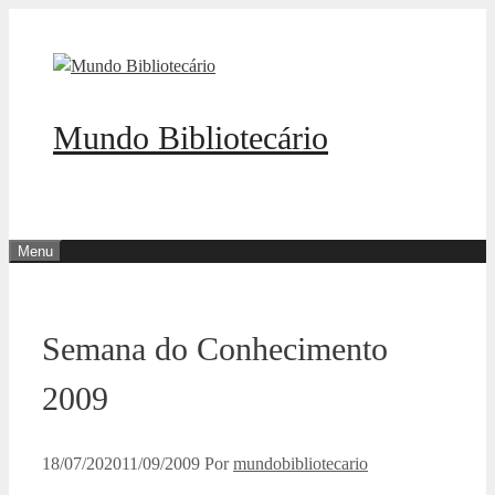
Pular
para
o
conteúdo
Mundo Bibliotecário
Menu
Semana do Conhecimento
2009
18/07/2020
11/09/2009
Por
mundobibliotecario