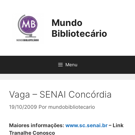
Pular
para
o
Mundo
conteúdo
Bibliotecário
Menu
Vaga – SENAI Concórdia
19/10/2009
Por
mundobibliotecario
Maiores informações:
www.sc.senai.br
– Link
Tranalhe Conosco