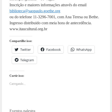
Inscrição e maiores informações através do email
biblioteca@saopaulo.goethe.org
ou do telefone 11-3296-7001, com Ana Teresa ou Bethe.
Ingresso distribuido com meia hora de antecedência.
www.itaucultural.org.br
Compartilhe isso:
Twitter
Facebook
WhatsApp
Telegram
Curtir isso:
Carregando...
Categorias
Tags
Eventos
palestra