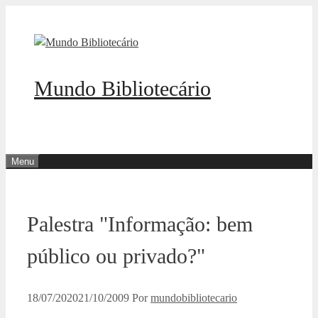
Pular
para
o
conteúdo
Mundo Bibliotecário
Menu
Palestra "Informação: bem
público ou privado?"
18/07/2020
21/10/2009
Por
mundobibliotecario