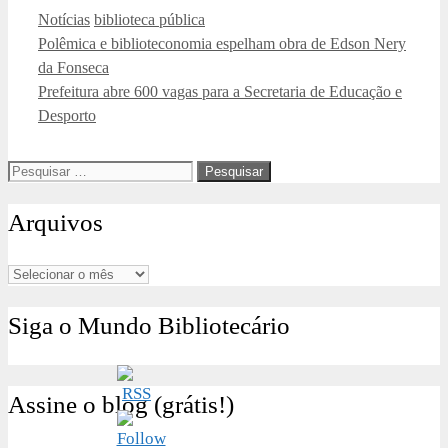
Categorias
Tags
Notícias
biblioteca pública
Polêmica e biblioteconomia espelham obra de Edson Nery
da Fonseca
Prefeitura abre 600 vagas para a Secretaria de Educação e
Desporto
Pesquisar
por:
Arquivos
Arquivos
Siga o Mundo Bibliotecário
Assine o blog (grátis!)