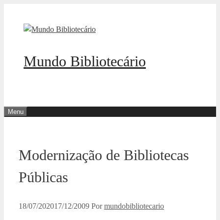
Pular
para
o
conteúdo
Mundo Bibliotecário
Menu
Modernização de Bibliotecas
Públicas
18/07/2020
17/12/2009
Por
mundobibliotecario