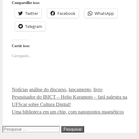
Compartilhe isso:
Twitter
Facebook
WhatsApp
Telegram
Curtir isso:
Carregando...
Categorias
Tags
Notícias
análise do discurso
,
lançamento
,
livro
Pesquisador do IBICT – Helio Kuramoto – fará palestra na
UFScar sobre Cultura Digital!
Uma biblioteca em um chip, com nanopontos magnéticos
Pesquisar
por: