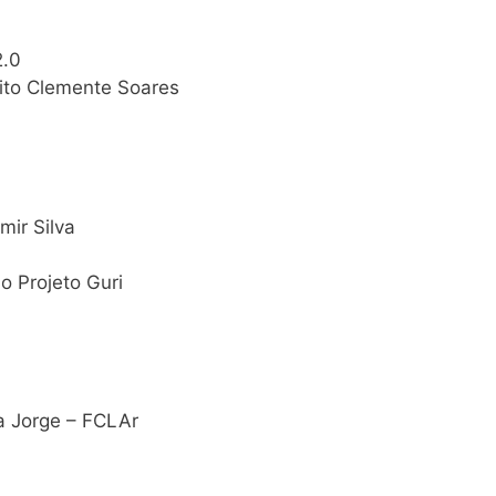
2.0
rito Clemente Soares
mir Silva
 Projeto Guri
na Jorge – FCLAr