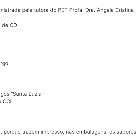
nistrada pela tutora do PET Profa. Dra. Ângela Cristina
o de CD
argo
egos “Santa Luzia”
o CCI
s, porque trazem impresso, nas embalagens, os sabore