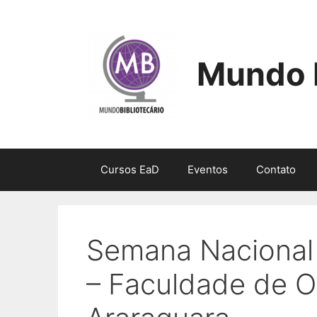
Pular
para
o
conteúdo
Mundo B
Cursos EaD
Eventos
Contato
Semana Nacional 
– Faculdade de O