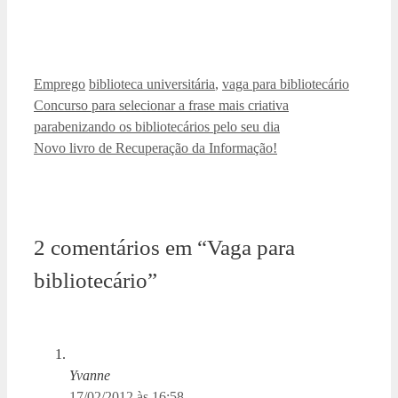
Categorias
Tags
Emprego
biblioteca universitária
,
vaga para bibliotecário
Concurso para selecionar a frase mais criativa
parabenizando os bibliotecários pelo seu dia
Novo livro de Recuperação da Informação!
2 comentários em “Vaga para
bibliotecário”
Yvanne
17/02/2012 às 16:58