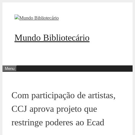
Pular
para
o
conteúdo
Mundo Bibliotecário
Menu
Com participação de artistas,
CCJ aprova projeto que
restringe poderes ao Ecad