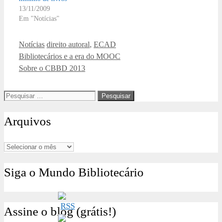
13/11/2009
Em "Notícias"
Categorias
Tags
Notícias
direito autoral
,
ECAD
Bibliotecários e a era do MOOC
Sobre o CBBD 2013
Pesquisar
por:
Arquivos
Arquivos
Siga o Mundo Bibliotecário
Assine o blog (grátis!)