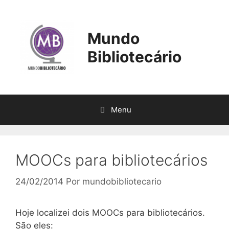
Pular
para
o
Mundo
conteúdo
Bibliotecário
Menu
MOOCs para bibliotecários
24/02/2014
Por
mundobibliotecario
Hoje localizei dois MOOCs para bibliotecários.
São eles: