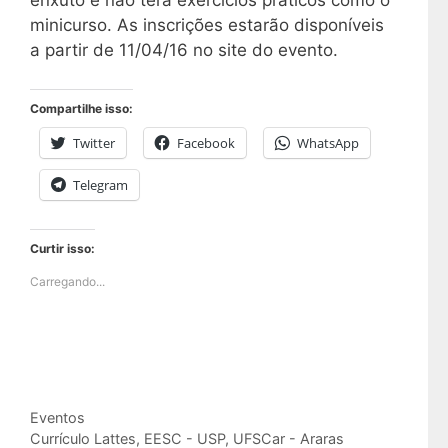
enxuto e não terá exercícios práticos como o
minicurso. As inscrições estarão disponíveis
a partir de 11/04/16 no site do evento.
Compartilhe isso:
Twitter
Facebook
WhatsApp
Telegram
Curtir isso:
Carregando...
Categorias
Eventos
Tags
Currículo Lattes
,
EESC - USP
,
UFSCar - Araras