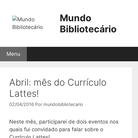
Pular
para
Mundo
o
conteúdo
Bibliotecário
Menu
Abril: mês do Currículo
Lattes!
02/04/2016
Por
mundobibliotecario
Neste mês, participarei de dois eventos nos
quais fui convidado para falar sobre o
Currículo Lattes!