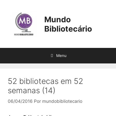
Pular
para
o
Mundo
conteúdo
Bibliotecário
Menu
52 bibliotecas em 52
semanas (14)
06/04/2016
Por
mundobibliotecario