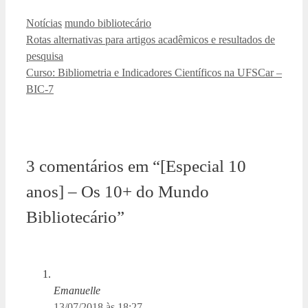
Categorias
Tags
Notícias
mundo bibliotecário
Rotas alternativas para artigos acadêmicos e resultados de
pesquisa
Curso: Bibliometria e Indicadores Científicos na UFSCar –
BIC-7
3 comentários em “[Especial 10
anos] – Os 10+ do Mundo
Bibliotecário”
Emanuelle
13/07/2018 às 18:27