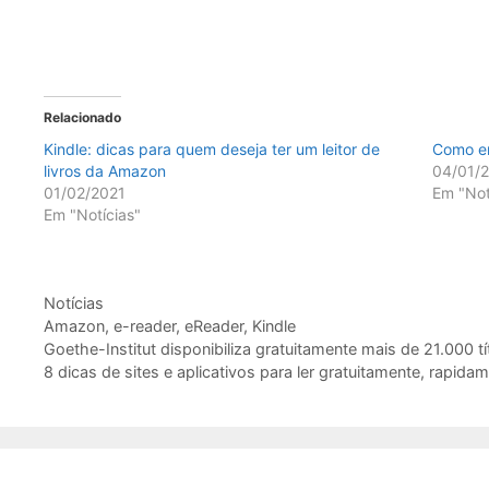
Relacionado
Kindle: dicas para quem deseja ter um leitor de
Como en
livros da Amazon
04/01/
01/02/2021
Em "Not
Em "Notícias"
Categorias
Notícias
Tags
Amazon
,
e-reader
,
eReader
,
Kindle
Goethe-Institut disponibiliza gratuitamente mais de 21.000 tít
8 dicas de sites e aplicativos para ler gratuitamente, rapi