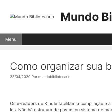
Pular
para
Mundo Bi
o
conteúdo
Menu
Cursos EaD
Eventos
Contato
Sobre
Como organizar sua bi
23/04/2020
Por
mundobibliotecario
Os e-readers do Kindle facilitam a compilação e a l
los. Não há estrutura de pastas ou sistema de ma