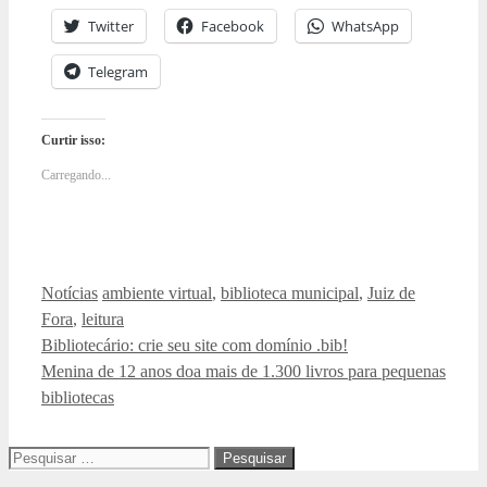
Twitter
Facebook
WhatsApp
Telegram
Curtir isso:
Carregando...
Categorias
Tags
Notícias
ambiente virtual
,
biblioteca municipal
,
Juiz de
Fora
,
leitura
Bibliotecário: crie seu site com domínio .bib!
Menina de 12 anos doa mais de 1.300 livros para pequenas
bibliotecas
Pesquisar
por: