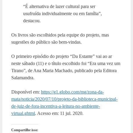
“É alternativa de lazer cultural para ser
usufruída individualmente ou em família”,
destacou.
Os livros são escolhidos pela equipe do projeto, mas
sugestões do público são bem-vindas.
O primeiro episódio do projeto “Da Estante” vai ao ar
neste sábado (11) e o título escolhido foi “Era uma vez um
Tirano”, de Ana Maria Machado, publicado pela Editora
Salamandra.
Disponível em:
https://g1.globo.com/mg/zona-da-
mata/noticia/2020/07/10/projeto-da-biblioteca-municipal-
de-juiz-de-fora-incentiva-a-leitura-no-ambiente-
virtual.ghtml
. Acesso em: 11 jul. 2020.
Compartilhe isso: