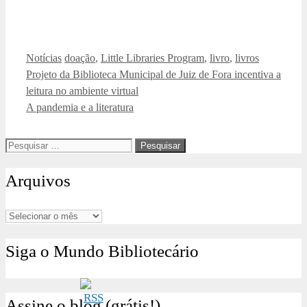
Categorias
Tags
Notícias
doação
,
Little Libraries Program
,
livro
,
livros
Projeto da Biblioteca Municipal de Juiz de Fora incentiva a
leitura no ambiente virtual
A pandemia e a literatura
Pesquisar
por:
Arquivos
Arquivos
Siga o Mundo Bibliotecário
Assine o blog (grátis!)