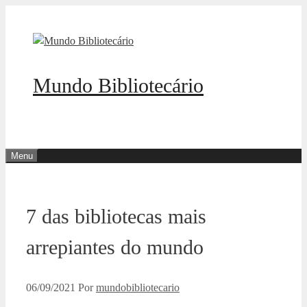
Pular
para
o
conteúdo
Mundo Bibliotecário
Menu
7 das bibliotecas mais
arrepiantes do mundo
06/09/2021
Por
mundobibliotecario