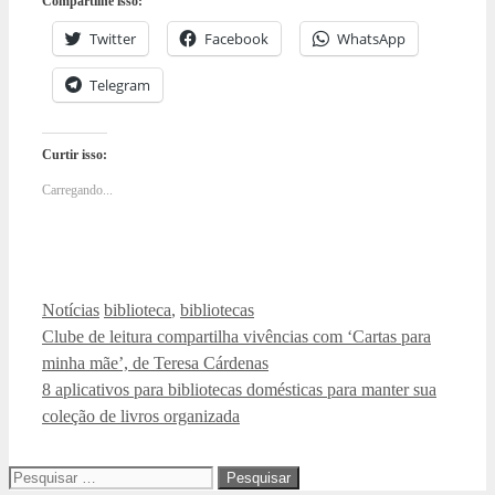
Compartilhe isso:
Twitter
Facebook
WhatsApp
Telegram
Curtir isso:
Carregando...
Categorias
Tags
Notícias
biblioteca
,
bibliotecas
Clube de leitura compartilha vivências com ‘Cartas para
minha mãe’, de Teresa Cárdenas
8 aplicativos para bibliotecas domésticas para manter sua
coleção de livros organizada
Pesquisar