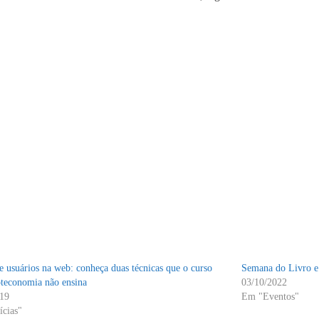
e usuários na web: conheça duas técnicas que o curso
Semana do Livro e 
oteconomia não ensina
03/10/2022
019
Em "Eventos"
cias"