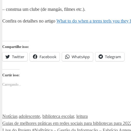
– construa um clube (de mangás, filmes etc.).
Confira os detalhes no artigo
What to do when a teens teels you they 
Compartilhe isso:
Twitter
Facebook
WhatsApp
Telegram
Curtir isso:
Carregando...
Categorias
Tags
Notícias
adolescente
,
biblioteca escolar
,
leitura
Guias de melhores práticas em redes sociais para bibliotecas para 202
Live do Projeto #NaPrática – Gestão da Informação – Fabrício Ante