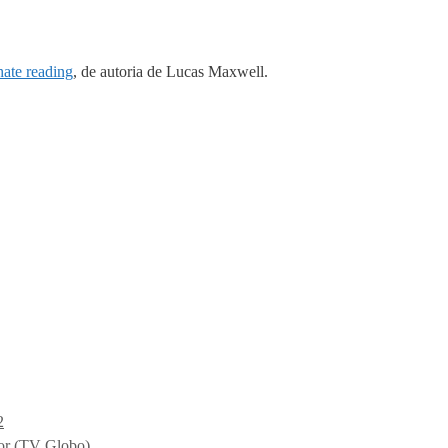
hate reading
, de autoria de Lucas Maxwell.
2
nor (TV Globo)