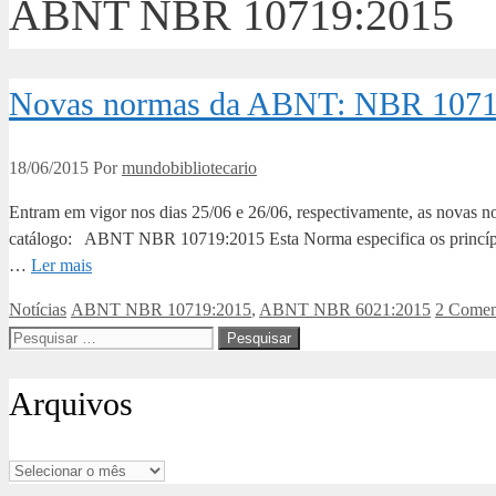
ABNT NBR 10719:2015
Novas normas da ABNT: NBR 1071
18/06/2015
Por
mundobibliotecario
Entram em vigor nos dias 25/06 e 26/06, respectivamente, as nova
catálogo: ABNT NBR 10719:2015 Esta Norma especifica os princípios g
…
Ler mais
Categorias
Tags
Notícias
ABNT NBR 10719:2015
,
ABNT NBR 6021:2015
2 Comen
Pesquisar
por:
Arquivos
Arquivos