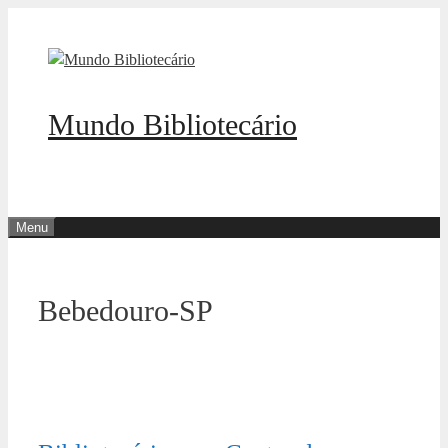
Pular
para
o
conteúdo
Mundo Bibliotecário
Menu
Bebedouro-SP