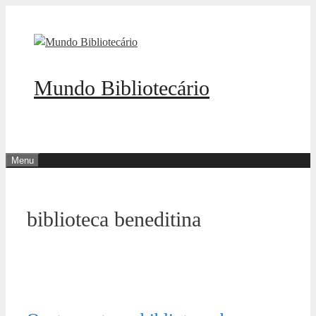
Pular
para
o
conteúdo
Mundo Bibliotecário
Menu
biblioteca beneditina