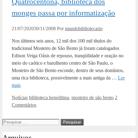
Quatrocentona, biblioteca dos
monges passa por informatização
21/07/2020
30/11/2008
Por
mundobibliotecario
Nos últimos seis anos, 12 mil dos 100 mil títulos do
tradicional Mosteiro de São Bento já foram catalogados
Edison Veiga Oásis de repouso, tranqüilidade e oração no
meio do caótico e barulhento centro de São Paulo, o
Mosteiro de São Bento esconde, dentro de seus domínios,
uma rica biblioteca, possivelmente a mais antiga da …
Ler
mais
Categorias
Tags
Notícias
biblioteca beneditina
,
mosteiro de são bento
2
Comentários
Pesquisar
por:
Arquivos