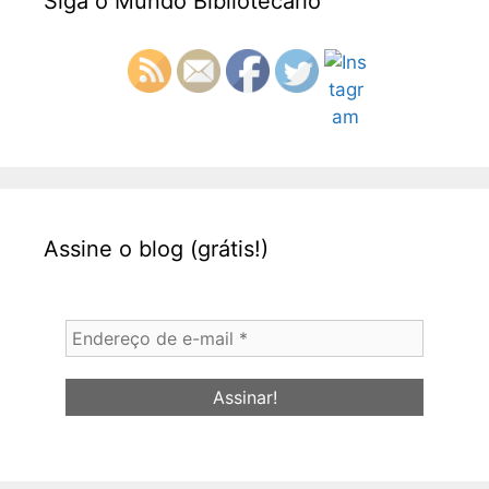
Siga o Mundo Bibliotecário
Assine o blog (grátis!)
Endereço
de
e-
mail
*