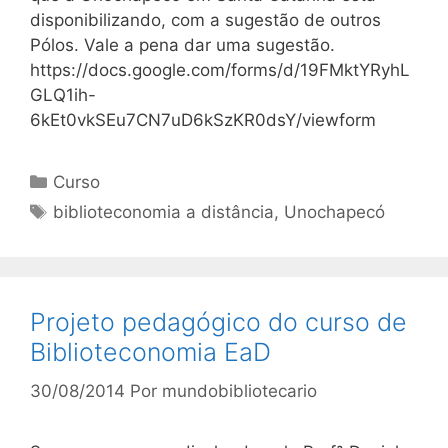
disponibilizando, com a sugestão de outros
Pólos. Vale a pena dar uma sugestão.
https://docs.google.com/forms/d/19FMktYRyhL
GLQ1ih-
6kEt0vkSEu7CN7uD6kSzKR0dsY/viewform
Categorias
Curso
Tags
biblioteconomia a distância
,
Unochapecó
Projeto pedagógico do curso de
Biblioteconomia EaD
30/08/2014
Por
mundobibliotecario