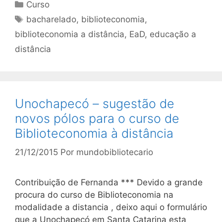
Categorias
Curso
Tags
bacharelado
,
biblioteconomia
,
biblioteconomia a distância
,
EaD
,
educação a
distância
Unochapecó – sugestão de
novos pólos para o curso de
Biblioteconomia à distância
21/12/2015
Por
mundobibliotecario
Contribuição de Fernanda *** Devido a grande
procura do curso de Biblioteconomia na
modalidade a distancia , deixo aqui o formulário
que a Unochapecó em Santa Catarina esta