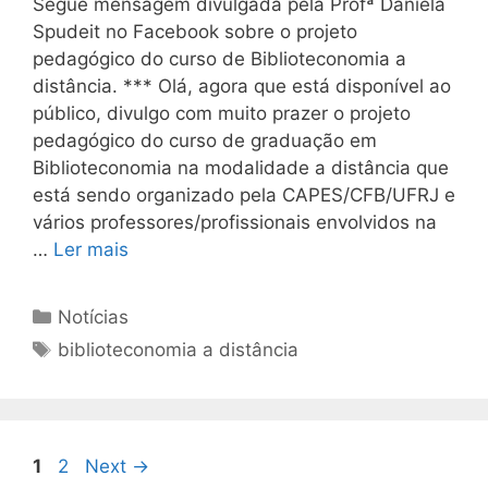
Segue mensagem divulgada pela Profª Daniela
Spudeit no Facebook sobre o projeto
pedagógico do curso de Biblioteconomia a
distância. *** Olá, agora que está disponível ao
público, divulgo com muito prazer o projeto
pedagógico do curso de graduação em
Biblioteconomia na modalidade a distância que
está sendo organizado pela CAPES/CFB/UFRJ e
vários professores/profissionais envolvidos na
…
Ler mais
Categorias
Notícias
Tags
biblioteconomia a distância
Page
Page
1
2
Next
→