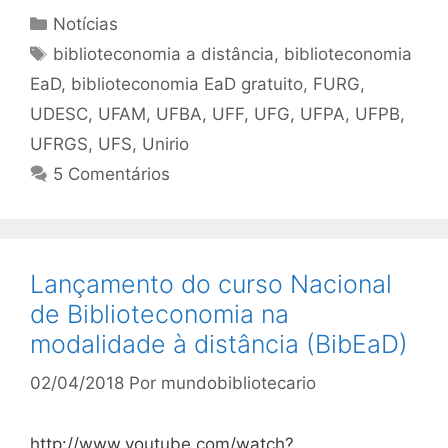
Categorias
Notícias
Tags
biblioteconomia a distância
,
biblioteconomia
EaD
,
biblioteconomia EaD gratuito
,
FURG
,
UDESC
,
UFAM
,
UFBA
,
UFF
,
UFG
,
UFPA
,
UFPB
,
UFRGS
,
UFS
,
Unirio
5 Comentários
Lançamento do curso Nacional
de Biblioteconomia na
modalidade à distância (BibEaD)
02/04/2018
Por
mundobibliotecario
http://www.youtube.com/watch?