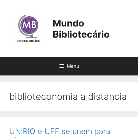
Pular
para
o
Mundo
conteúdo
Bibliotecário
Menu
biblioteconomia a distância
UNIRIO e UFF se unem para