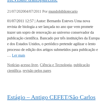
21/07/2020
04/07/2011
Por
mundobibliotecario
01/07/2011 12:57 | Autor: Bernardo Esteves Uma nova
revista de biologia a ser lançada no ano que vem promete
trazer um sopro de renovação ao universo conservador da
publicação científica. Bancado por três instituições da Europa
e dos Estados Unidos, o periódico pretende agilizar o lento
processo de edição dos artigos submetidos para publicação e
…
Ler mais
Categorias
Tags
Notícias
acesso livre
,
Ciência e Tecnologia
,
publicação
científica
,
revisão pelos pares
Estágio – Antigo CEFET/São Carlos