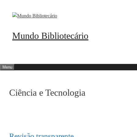
Pular
para
o
conteúdo
Mundo Bibliotecário
Menu
Ciência e Tecnologia
Revisão transparente