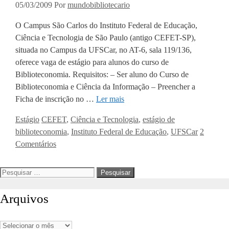
05/03/2009
Por
mundobibliotecario
O Campus São Carlos do Instituto Federal de Educação,
Ciência e Tecnologia de São Paulo (antigo CEFET-SP),
situada no Campus da UFSCar, no AT-6, sala 119/136,
oferece vaga de estágio para alunos do curso de
Biblioteconomia. Requisitos: – Ser aluno do Curso de
Biblioteconomia e Ciência da Informação – Preencher a
Ficha de inscrição no …
Ler mais
Categorias
Tags
Estágio
CEFET
,
Ciência e Tecnologia
,
estágio de
biblioteconomia
,
Instituto Federal de Educação
,
UFSCar
2
Comentários
Pesquisar
por:
Arquivos
Arquivos