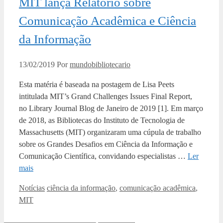
MIT lança Relatório sobre
Comunicação Acadêmica e Ciência
da Informação
13/02/2019
Por
mundobibliotecario
Esta matéria é baseada na postagem de Lisa Peets
intitulada MIT’s Grand Challenges Issues Final Report,
no Library Journal Blog de Janeiro de 2019 [1]. Em março
de 2018, as Bibliotecas do Instituto de Tecnologia de
Massachusetts (MIT) organizaram uma cúpula de trabalho
sobre os Grandes Desafios em Ciência da Informação e
Comunicação Científica, convidando especialistas …
Ler
mais
Categorias
Tags
Notícias
ciência da informação
,
comunicação acadêmica
,
MIT