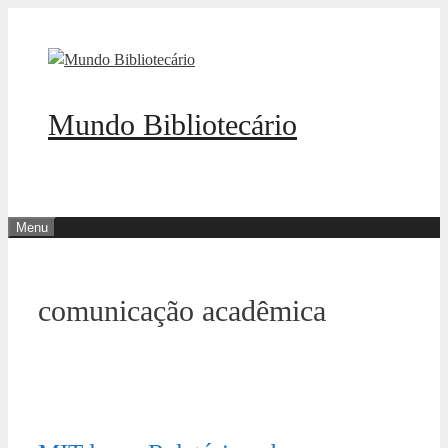
Pular
para
o
conteúdo
Mundo Bibliotecário
Menu
comunicação acadêmica