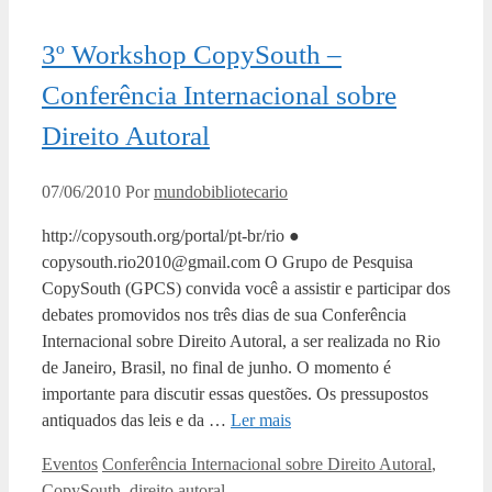
3º Workshop CopySouth –
Conferência Internacional sobre
Direito Autoral
07/06/2010
Por
mundobibliotecario
http://copysouth.org/portal/pt-br/rio ●
copysouth.rio2010@gmail.com O Grupo de Pesquisa
CopySouth (GPCS) convida você a assistir e participar dos
debates promovidos nos três dias de sua Conferência
Internacional sobre Direito Autoral, a ser realizada no Rio
de Janeiro, Brasil, no final de junho. O momento é
importante para discutir essas questões. Os pressupostos
antiquados das leis e da …
Ler mais
Categorias
Tags
Eventos
Conferência Internacional sobre Direito Autoral
,
CopySouth
,
direito autoral