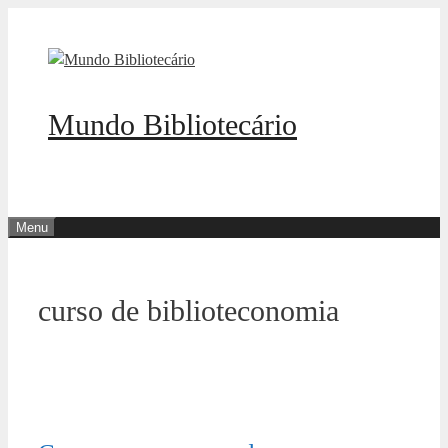
Pular
para
o
conteúdo
Mundo Bibliotecário
Menu
curso de biblioteconomia