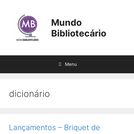
Pular
para
o
Mundo
conteúdo
Bibliotecário
Menu
dicionário
Lançamentos – Briquet de