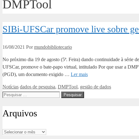
DMPTool
SIBi-UFSCar promove live sobre ge
16/08/2021
Por
mundobibliotecario
No próximo dia 19 de agosto (5ª. Feira) dando continuidade à série de 
UFSCar, promove o bate-papo virtual, intitulado Por que usar a DMPT
(PGD), um documento exigido …
Ler mais
Categorias
Tags
Notícias
dados de pesquisa
,
DMPTool
,
gestão de dados
Pesquisar
por:
Arquivos
Arquivos