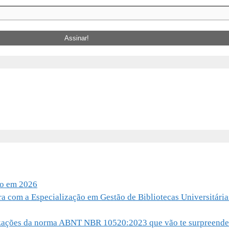
io em 2026
ra com a Especialização em Gestão de Bibliotecas Universitária
alizações da norma ABNT NBR 10520:2023 que vão te surpreende