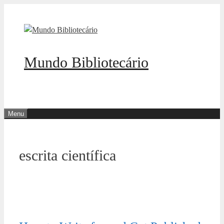
Pular
para
o
conteúdo
Mundo Bibliotecário
Menu
escrita científica