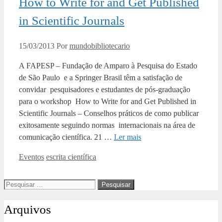
How to Write for and Get Published
in Scientific Journals
15/03/2013
Por
mundobibliotecario
A FAPESP – Fundação de Amparo à Pesquisa do Estado
de São Paulo e a Springer Brasil têm a satisfação de
convidar pesquisadores e estudantes de pós-graduação
para o workshop How to Write for and Get Published in
Scientific Journals – Conselhos práticos de como publicar
exitosamente seguindo normas internacionais na área de
comunicação científica. 21 …
Ler mais
Categorias
Tags
Eventos
escrita científica
Pesquisar
por:
Arquivos