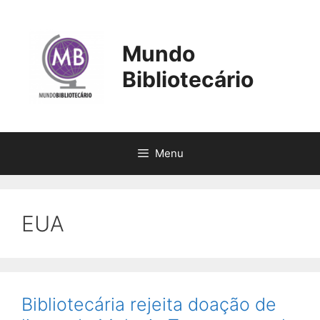
Pular
para
o
Mundo
conteúdo
Bibliotecário
Menu
EUA
Bibliotecária rejeita doação de