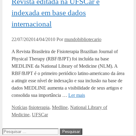
Revista editada na UFSCar é
indexada em base dados
internacional
22/07/2020
14/04/2010
Por
mundobibliotecario
A Revista Brasileira de Fisioterapia Brazilian Journal of
Physical Therapy (RBF/BJPT) foi incluída na base
MEDLINE da National Library of Medicine (NLM). A
RBF/BJPT é o primeiro periódico latino-americano da área
a atingir esse nível de indexação e sua inclusão na base de
dados MEDLINE aumenta a visibilidade de seus artigos e
consolida sua importância …
Ler mais
Categorias
Tags
Notícias
fisioterapia
,
Medline
,
National Library of
Medicine
,
UFSCar
Pesquisar