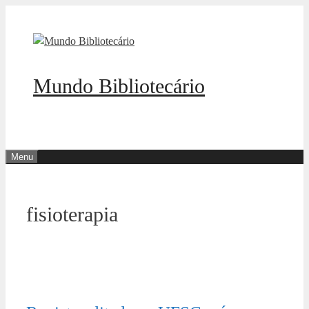
Pular
para
o
conteúdo
Mundo Bibliotecário
Menu
fisioterapia