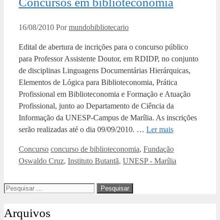
Concursos em biblioteconomia
16/08/2010
Por
mundobibliotecario
Edital de abertura de incrições para o concurso público
para Professor Assistente Doutor, em RDIDP, no conjunto
de disciplinas Linguagens Documentárias Hierárquicas,
Elementos de Lógica para Biblioteconomia, Prática
Profissional em Biblioteconomia e Formação e Atuação
Profissional, junto ao Departamento de Ciência da
Informação da UNESP-Campus de Marília. As inscrições
serão realizadas até o dia 09/09/2010. …
Ler mais
Categorias
Tags
Concurso
concurso de biblioteconomia
,
Fundação
Oswaldo Cruz
,
Instituto Butantã
,
UNESP - Marília
Pesquisar
por:
Arquivos