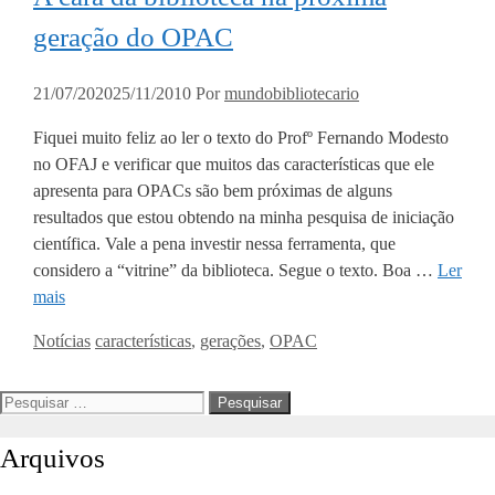
geração do OPAC
21/07/2020
25/11/2010
Por
mundobibliotecario
Fiquei muito feliz ao ler o texto do Profº Fernando Modesto
no OFAJ e verificar que muitos das características que ele
apresenta para OPACs são bem próximas de alguns
resultados que estou obtendo na minha pesquisa de iniciação
científica. Vale a pena investir nessa ferramenta, que
considero a “vitrine” da biblioteca. Segue o texto. Boa …
Ler
mais
Categorias
Tags
Notícias
características
,
gerações
,
OPAC
Pesquisar
por:
Arquivos