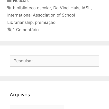
Notícias
Tags
bibiblioteca escolar
,
Da Vinci Huis
,
IASL
,
International Association of School
Librarianship
,
premiação
1 Comentário
Pesquisar
por:
Arquivos
Arquivos