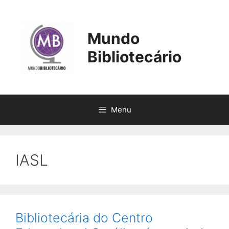
Pular
para
o
Mundo
conteúdo
Bibliotecário
Menu
IASL
Bibliotecária do Centro