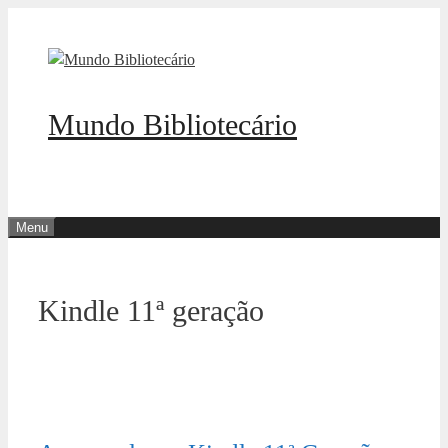
Pular
para
o
conteúdo
Mundo Bibliotecário
Menu
Kindle 11ª geração