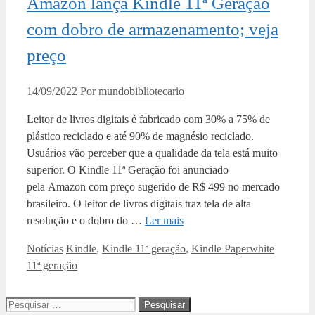
Amazon lança Kindle 11ª Geração
com dobro de armazenamento; veja
preço
14/09/2022
Por
mundobibliotecario
Leitor de livros digitais é fabricado com 30% a 75% de
plástico reciclado e até 90% de magnésio reciclado.
Usuários vão perceber que a qualidade da tela está muito
superior. O Kindle 11ª Geração foi anunciado
pela Amazon com preço sugerido de R$ 499 no mercado
brasileiro. O leitor de livros digitais traz tela de alta
resolução e o dobro do …
Ler mais
Categorias
Tags
Notícias
Kindle
,
Kindle 11ª geração
,
Kindle Paperwhite
11ª geração
Pesquisar