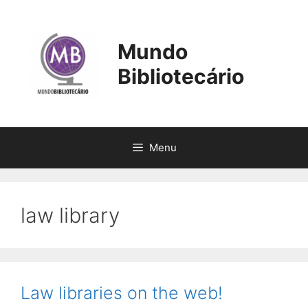
Pular
para
o
Mundo
conteúdo
Bibliotecário
Menu
law library
Law libraries on the web!