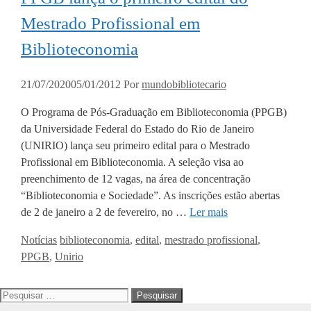
Mestrado Profissional em
Biblioteconomia
21/07/2020
05/01/2012
Por
mundobibliotecario
O Programa de Pós-Graduação em Biblioteconomia (PPGB)
da Universidade Federal do Estado do Rio de Janeiro
(UNIRIO) lança seu primeiro edital para o Mestrado
Profissional em Biblioteconomia. A seleção visa ao
preenchimento de 12 vagas, na área de concentração
“Biblioteconomia e Sociedade”. As inscrições estão abertas
de 2 de janeiro a 2 de fevereiro, no …
Ler mais
Categorias
Tags
Notícias
biblioteconomia
,
edital
,
mestrado profissional
,
PPGB
,
Unirio
Pesquisar